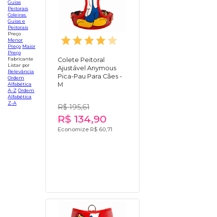
Guias
Peitorais
Coleiras.
Guias e
Peitorais
Preço
Menor
Preço
Maior
Preço
Fabricante
Colete Peitoral
Listar por
Ajustável Anymous
Relevância
Pica-Pau Para Cães -
Ordem
M
Alfabética
A-Z
Ordem
Alfabética
Z-A
R$ 195,61
R$ 134,90
Economize R$ 60,71