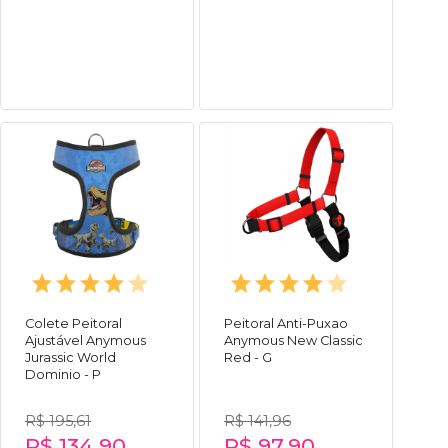
Colete Peitoral
Peitoral Anti-Puxao
Ajustável Anymous
Anymous New Classic
Jurassic World
Red - G
Dominio - P
R$ 195,61
R$ 141,96
R$ 134,90
R$ 97,90