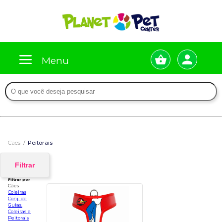
Menu
Cães
Peitorais
Filtrar
Filtrar por
Cães
Coleiras
Conj. de
Guias.
Coleiras e
Peitorais