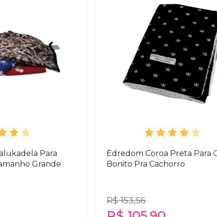
alukadela Para
Edredom Coroa Preta Para 
 Tamanho Grande
Bonito Pra Cachorro
R$ 153,56
R$ 105,90