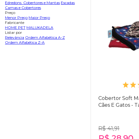
Edredons. Cobertores e Mantas
Escadas
Camas e Cobertores
Preço
Menor Preço
Maior Preço
Fabricante
HOME PET
MALUKADELA
Listar por
Relevância
Ordem Alfabética A-Z
Ordem Alfabética Z-A
Cobertor Soft M
Cães E Gatos -
R$ 41,91
R$ 28,90