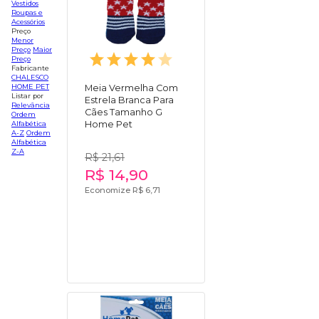
Vestidos
Roupas e
Acessórios
Preço
Menor
Preço
Maior
Preço
Fabricante
CHALESCO
HOME PET
Meia Vermelha Com
Listar por
Estrela Branca Para
Relevância
Cães Tamanho G
Ordem
Home Pet
Alfabética
A-Z
Ordem
Alfabética
Z-A
R$ 21,61
R$ 14,90
Economize R$ 6,71