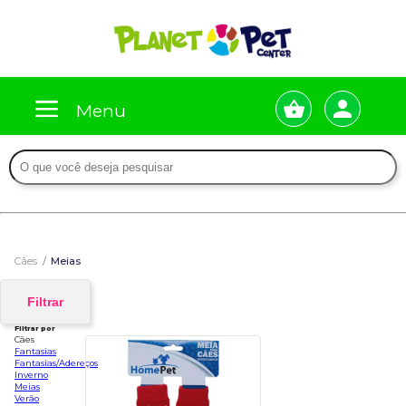
Menu
Cães
Meias
Filtrar
Filtrar por
Cães
Fantasias
Fantasias/Adereços
Inverno
Meias
Verão