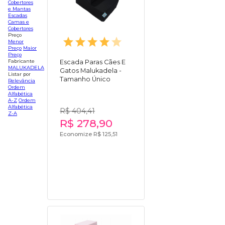
Cobertores
e Mantas
Escadas
Camas e
Cobertores
Preço
Menor
Preço
Maior
Preço
Fabricante
Escada Paras Cães E
MALUKADELA
Gatos Malukadela -
Listar por
Tamanho Único
Relevância
Ordem
Alfabética
A-Z
Ordem
Alfabética
R$ 404,41
Z-A
R$ 278,90
Economize R$ 125,51