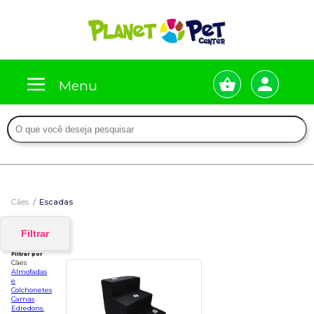
Menu
Cães
Escadas
Filtrar
Filtrar por
Cães
Almofadas
e
Colchonetes
Camas
Edredons.